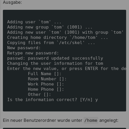
Ausgabe:
Adding user `tom' ...

Adding new group `tom' (1001) ...

Adding new user `tom' (1001) with group `tom' ..
Creating home directory `/home/tom' ...

Copying files from `/etc/skel' ...

New password:

Retype new password:

passwd: password updated successfully

Changing the user information for tom

Enter the new value, or press ENTER for the def
        Full Name []:

        Room Number []:

        Work Phone []:

        Home Phone []:

        Other []:

Is the information correct? [Y/n] y

Ein neuer Benutzerordner wurde unter
angelegt:
/home