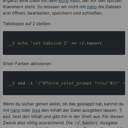
ergänzt eine Datei mit dem
echo
Input, der vor den spitzen
Klammern steht. So müssen wir nicht mit
nano
die Dateien
erst öffnen, bearbeiten, speichern und schließen.
Tabstopps auf 2 stellen:
__$ 
echo
'set tabsize 2'
 >> ~/.nanorc
Shell-Farben aktivieren:
__$ 
sed -i 
'/^#force_color_prompt *=/s/^#//'
 ~/
Wenn du sicher gehen willst, ob das geklappt hat, kannst du
mit
nano
oder
less
den Inhalt der Datei ausgeben lassen.
l
liest den Inhalt und gibt ihn in der Shell aus. Für diesen
ess
Zweck also völlig ausreichend. Die
Ausgabe
~/.bashrc