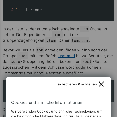
__# 
ls
 -l /home
In der Liste ist der automatisch angelegte
Ordner zu
tom
sehen. Der Eigentümer ist
und die
tom:
Gruppenzugehörigkeit
. Daher
.
:tom
tom:tom
Bevor wir uns als
anmelden, fügen wir ihn noch der
tom
Gruppe
mit dem Befehl
usermod
hinzu. Benutzer, die
sudo
der
-Gruppe angehören, bekommen
-Rechte
sudo
root
zugesprochen. Mit dem Schlüsselwort
können
sudo
Kommandos mit
-Rechten ausgeführt.
root
akzeptieren & schließen
__# 
usermod -aG sudo tom
Cookies und ähnliche Informationen
Die Option
allein würde bewirken, dass
aus allen
-G
tom
Wir verwenden Cookies und ähnliche Technologien, um
anderen Gruppen entfernt werden würde. Mit der
die bestmögliche Nutzererfahrung für Sie zu gestalten.