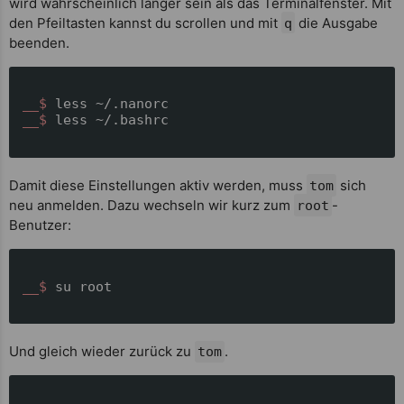
wird wahrscheinlich länger sein als das Terminalfenster. Mit
den Pfeiltasten kannst du scrollen und mit
die Ausgabe
q
beenden.
__$ 
less ~/.nanorc
__$ 
less ~/.bashrc
Damit diese Einstellungen aktiv werden, muss
sich
tom
neu anmelden. Dazu wechseln wir kurz zum
-
root
Benutzer:
__$ 
su root
Und gleich wieder zurück zu
.
tom