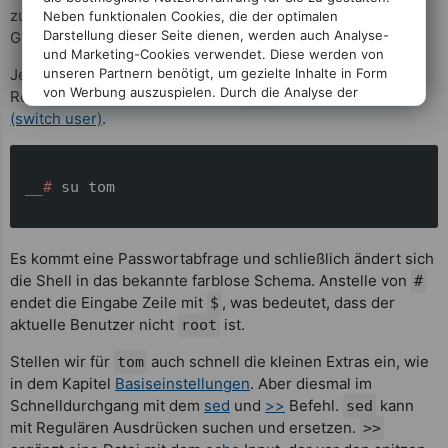
zusätzlichen Option
, verbleibt er auch in allen anderen
-a
Neben funktionalen Cookies, die der optimalen
Darstellung dieser Seite dienen, werden auch Analyse-
Gruppen. Daher die Verkettung von
und
zu
.
-a
-G
-aG
und Marketing-Cookies verwendet. Diese werden von
Jetzt ist
in der
-Gruppe und hat damit
-
unseren Partnern benötigt, um gezielte Inhalte in Form
tom
sudo
root
von Werbung auszuspielen. Durch die Analyse der
Rechte. Wechseln wir wieder zu
mit dem Befehl
su
tom
Nutzung ist eine bessere Weiterentwicklung des
(switch user)
.
Angebotes möglich.
Mit Ihrer Zustimmung unterstützen Sie uns bei der
Bereitstellung dieser Seite. Sie können der Nutzung aller
__# 
su tom
zustimmungspflichtigen Dienste zustimmen, indem Sie
auf
Akzeptieren
klicken. Durch Anklicken von
Ablehnen
können Sie sich von den Diensten abmelden. Sie können
Ihre Auswahl jederzeit unter
Datenschutz
ändern.
Es kommt eine Passwortabfrage und schließlich ändert sich
die Shell in das bekannte farblose Schema. Anstelle von
#
endet die Eingabe Zeile mit
, was bedeutet, dass der
$
aktuelle Benutzer nicht
ist.
root
Stellen wir für
auch schnell die kleinen Extras ein, wie
tom
in dem Kapitel
Basiseinstellungen
. Aber diesmal im
Schnelldurchgang mit dem
sed
und
>>
Befehl.
kann
sed
mit Regulären Ausdrücken suchen und ersetzen.
>>